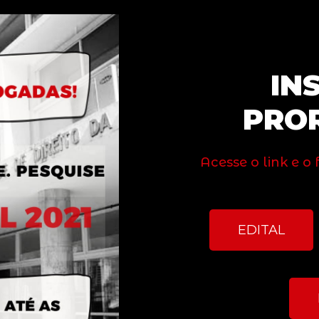
IN
PRO
Acesse o link e o
EDITAL