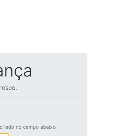
ança
nosco.
ao lado no campo abaixo