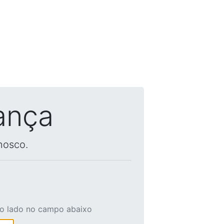
ança
nosco.
ao lado no campo abaixo