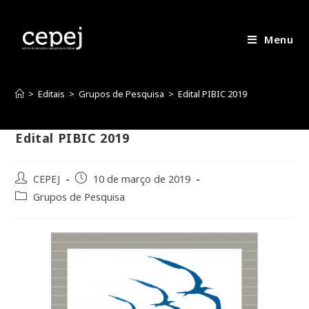
Skip
to
content
Menu
>
Editais
>
Grupos de Pesquisa
>
Edital PIBIC 2019
Edital PIBIC 2019
Post
CEPEJ
Post
10 de março de 2019
author:
published:
Post
Grupos de Pesquisa
category: